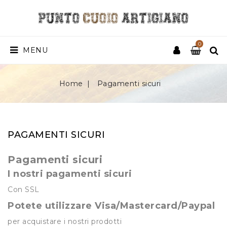
0
MENU
Home
Pagamenti sicuri
PAGAMENTI SICURI
Pagamenti sicuri
I nostri pagamenti sicuri
Con SSL
Potete utilizzare Visa/Mastercard/Paypal
per acquistare i nostri prodotti